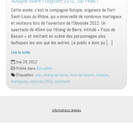
Ilotopie ouvre l’Odyssée 2012, sur l’eau !
Cette année, c’est la compagnie Ilotopie, originaire de Port-
Saint-Louis du Rhône, qui a émerveillé de nombreux martégaux
et visiteurs lors de l’ouverture de l’Odyssée 2012. Un
spectacle de 45mn sur l’étang de Berre, intitulé « Fous de
Bassin » et mettant en scène des personnages plus
loufoques les uns que les autres. Le public a donc pu […]
Lire la suite
Ilotopie
mai 29, 2012
ouvre
Publié dans
Actualités
l’Odyssée
Étiquettes :
eau
,
étang de berre
,
fous de bassin
,
ilotopie
,
2012,
martigues
,
odyssée 2012
,
spectacle
sur
l’eau
!
Informations légales