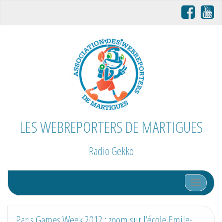
LES WEBREPORTERS DE MARTIGUES
Radio Gekko
Afficher/
Paris Games Week 2012 : zoom sur l’école Emile-