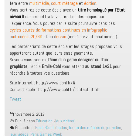
fera entre
multimédia, court-métrage
et
édition.
Vous sortirez de cette école avec un
titre homologué par l’Etat
niveau I
I qui permettra la valorisation des acquis par
l’expérience. Vous pourez par la suite poursuivre dans des
cycles courts de formations continues en infographie
multimédia 2D/3D
et en
dessin
(modèle vivant, anatomie…).
Les partenariats de cette école et les stages proposés vous
apporteront autant que leurs enseignements.
Si vous vous sentez
l’âme d’un game designer ou d’un
graphiste
, l’école
Emile-Cohl
vous attend
au stand 1A31
pour
répondre à toutes vos questions.
Site Internet : http://www.cohl.fr/#
Contact école : http://www.cohl.fr/contact.html
Tweet
novembre 2, 2012
Publié dans
Education
,
Jeux vidéos
Étiquettes :
Emile-Cohl
,
études
,
forum des métiers du jeu vidéo
,
jeux vidéos
,
Paris Games Week