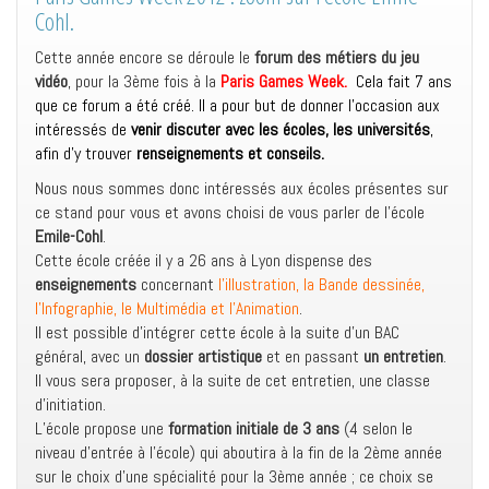
Cohl.
Cette année encore se déroule le
forum des métiers du jeu
vidéo
, pour la 3ème fois à la
Paris Games Week
.
Cela fait 7 ans
que ce forum a été créé. Il a pour but de donner l’occasion aux
intéressés de
ven
ir discuter avec les écoles, les universités
,
afin d’y trouver
renseignements et conseils.
Nous nous sommes donc intéressés aux écoles présentes sur
ce stand pour vous et avons choisi de vous parler de l’école
Emile-Cohl
.
Cette école créée il y a 26 ans à Lyon dispense des
enseignements
concernant
I’illustration, la Bande dessinée,
l’Infographie, le Multimédia et l’Animation
.
Il est possible d’intégrer cette école à la suite d’un BAC
général, avec un
dossier artistique
et en passant
un entretien
.
Il vous sera proposer, à la suite de cet entretien, une classe
d’initiation.
L’école propose une
formation initiale de 3 ans
(4 selon le
niveau d’entrée à l’école) qui aboutira à la fin de la 2ème année
sur le choix d’une spécialité pour la 3ème année ; ce choix se